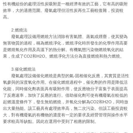
性有機組份的處理活性炭吸附是一種經濟有效的工藝，它有高的吸附
效率，大的適應范圍。廢氣處理但活性炭再生工藝較復雜，投資較
高。
2.燃燒法
廢氣處理設備用燃燒方法消除有害氣體、蒸氣或煙塵，使其變為
無害物質的過程，稱為燃燒凈化，燃燒凈化時所發生的化學作用高要
是燃燒氧化作用及高溫下的熱分解。有機氣態污染物燃燒氧化的結
果，生成了CO2和H2O。燃燒凈化方法分為直接燃燒和熱力燃燒。
3.催化燃燒法
廢氣處理設備催化燃燒是典型的氣-固相催化反應，其實質是活性
氧參與的深度氧化作用。在催化燃燒過程中，催化劑的作用是降低活
化能，同時催化劑表面具有吸附作用，使反應物分子富集于表面提高
了反應速率，加快了反應的進行。借助催化劑可使有機廢氣在較低的
起燃溫度條件下，發生無焰燃燒，并氧化分解為CO2和H2O，同時放
出大量熱能。該工藝具有處理效率高，無二次污染。但該工藝投資較
大，對有機廢氣的有機物的濃度有一定的要求及經營管理與操作水平
要求較高等缺點。因此在選用中受到了相應的限制。