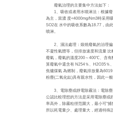
廢氣治理的主要集中方法如下：
1、吸收或者用水噴淋法：根據廢
為主，當濃 度<4000mg/Nm3時
SO2在 水中的吸收系數為18.7
噴淋。
2、濕法處理：煅燒廢氣的治理
不凝性氣體等，但排放速度和流量 比較
廢氣，廢氣的溫度200～400℃、含有酸 霧1
算廢氣中還含有 N254％、H2O35％
焦爐煤氣 為燃制，廢氣排放量為6019.9
粉塵(二氧化鈦)具有親水性，因此一
3、電除塵或靜電除霧法：電除
公認比較理想的方法是采用電除塵或
率高外，除霧粒徑范圍大，最小可“捕集”
所以耗電量少、處理量大，經過特殊設