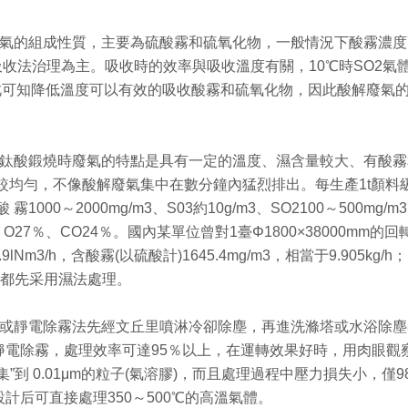
氣的組成性質，主要為硫酸霧和硫氧化物，一般情況下酸霧濃度高
采用吸收法治理為主。吸收時的效率與吸收溫度有關，10℃時SO2氣體
7，由此可知降低溫度可以有效的吸收酸霧和硫氧化物，因此酸解廢
偏鈦酸鍛燒時廢氣的特點是具有一定的溫度、濕含量較大、有酸
均勻，不像酸解廢氣集中在數分鐘內猛烈排出。每生產1t顏料級鈦白
000～2000mg/m3、S03約10g/m3、SO2100～500mg/m
、O27％、CO24％。國內某單位曾對1臺Φ1800×38000mm的回
lNm3/h，含酸霧(以硫酸計)1645.4mg/m3，相當于9.905
般都先采用濕法處理。
塵或靜電除霧法先經文丘里噴淋冷卻除塵，再進洗滌塔或水浴除
靜電除霧，處理效率可達95％以上，在運轉效果好時，用肉眼觀
到 0.01μm的粒子(氣溶膠)，而且處理過程中壓力損失小，僅9
計后可直接處理350～500℃的高溫氣體。