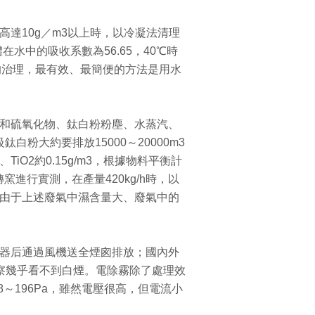
達10g／m3以上時，以冷凝法清理
在水中的吸收系數為56.65，40℃時
氣的治理，最有效、最簡便的方法是用水
霧和硫氧化物、鈦白粉粉塵、水蒸汽、
粉大約要排放15000～20000m3
3、TiO2約0.15g/m3，根據物料平衡計
轉窯進行實測，在產量420kg/h時，以
kg/h；由于上述廢氣中濕含量大、廢氣中的
塵器后通過風機送全煙囪排放；國內外
察幾乎看不到白煙。電除霧除了處理效
8～196Pa，雖然電壓很高，但電流小