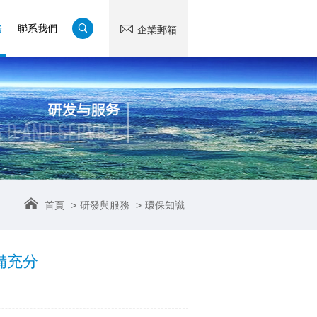
務
聯系我們
企業郵箱
首頁
>
研發與服務
>
環保知識
備充分