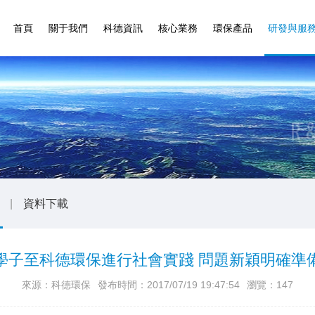
首頁
關于我們
科德資訊
核心業務
環保產品
研發與服
|
資料下載
學子至科德環保進行社會實踐 問題新穎明確準
來源：科德環保
發布時間：2017/07/19 19:47:54
瀏覽：147