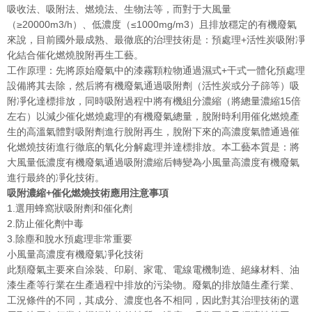
吸收法、吸附法、燃燒法、生物法等，而對于大風量
（≥20000m3/h）、低濃度（≤1000mg/m3）且排放穩定的有機廢氣
來說，目前國外最成熟、最徹底的治理技術是：預處理+活性炭吸附凈
化結合催化燃燒脫附再生工藝。
工作原理：先將原始廢氣中的漆霧顆粒物通過濕式+干式一體化預處理
設備將其去除，然后將有機廢氣通過吸附劑（活性炭或分子篩等）吸
附凈化達標排放，同時吸附過程中將有機組分濃縮（將總量濃縮15倍
左右）以減少催化燃燒處理的有機廢氣總量，脫附時利用催化燃燒產
生的高溫氣體對吸附劑進行脫附再生，脫附下來的高濃度氣體通過催
化燃燒技術進行徹底的氧化分解處理并達標排放。本工藝本質是：將
大風量低濃度有機廢氣通過吸附濃縮后轉變為小風量高濃度有機廢氣
進行最終的凈化技術。
吸附濃縮+催化燃燒技術應用注意事項
1.選用蜂窩狀吸附劑和催化劑
2.防止催化劑中毒
3.除塵和脫水預處理非常重要
小風量高濃度有機廢氣凈化技術
此類廢氣主要來自涂裝、印刷、家電、電線電機制造、絕緣材料、油
漆生產等行業在生產過程中排放的污染物。廢氣的排放隨生產行業、
工況條件的不同，其成分、濃度也各不相同，因此對其治理技術的選