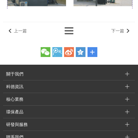
上一篇
下一篇
關于我們
科德資訊
核心業務
環保產品
研發與服務
聯系我們