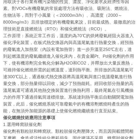
用取決于各行業有機污染物的性質、濃度、凈化要求及經濟性等因
素。對VOCs有機廢氣的常規處理方法有吸收法、吸附法、燃燒法、
生物法等，而對于小風量（＜20000m3/h）、高濃度（2000～
8000mg/m3）且排放穩定的有機廢氣來說，目前最成熟、最徹底的治
理技術是直接燃燒法（RTO）和催化燃燒法（RCO）。
工作原理：系統正常工作后，溫度約為70℃的烘烤廢氣經阻火器進入
催化凈化裝置，在板式熱交換器內與高溫尾氣進行熱量交換，經預熱
的廢氣進入加熱室（內設有電加熱管）進一步升溫至250℃左右，達
到起燃溫度的廢氣繼續進入催化床內，在貴金屬Pt、Pd催化劑的作用
下，使有機溶劑完全氧化分解為H2O和CO2，并釋放出大量反應熱，
可維持催化燃燒所需的起燃溫度，達到熱平衡。所排放的高溫尾氣可
達300℃以上，通過板式熱交換器將高溫尾氣與進口低溫廢氣進行熱
量交換，部分熱量得以回收，減少了預熱能耗。經回收部分熱量的高
溫尾氣還可通過其他熱交換裝置進行換熱利用，最終尾氣在引風機抽
力的作用下通過排氣筒達標排放。系統達到熱平衡后自動關閉電加熱
裝置，此后，催化燃燒系統可靠廢氣中的有機溶劑燃燒時產生的熱
能，在無須外加能源的基礎上使催化燃燒繼續進行直至結束。
催化燃燒技術應用注意事項
1.選用蜂窩狀催化劑
催化劑有顆粒狀和蜂窩狀。顆粒狀催化劑壓降大，而且因與載體間相
互摩擦，會造成活性組分磨耗損失，因此建議不采用。蜂窩狀催化劑