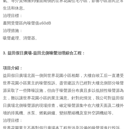
氣、等介質傳播到樓面南側的世界花園住宅小區，影響小區居民正常
生活和休息。
治理目標：
晝間受聲區內噪聲值≤60dB
治理措施：
吸聲處理、消聲器。
3. 益田假日廣場-益田北側噪聲治理綜合工程：
項目介紹：
益田假日廣場北面一側與世界花園小區相鄰，大樓自竣工后一直遭受
世界花園小區業主的噪聲投訴。盡管建設方已經對大樓北側部分噪聲
源采取了一些降噪設施，但由于噪聲源分布廣且多以低頻性噪聲源為
主，難以讓世界花園小區的業主滿意。針對此情況，我公司對益田假
日廣場北側噪聲源的現場排查，確定噪聲源集中在六樓天面及二樓外
墻的排風機、水泵、燃氣鍋爐、變頻壓縮機及室外空調機組等。
治理目標：
世界花園業主不再對假日廣場本工程所涉及設備的噪聲源進行投訴。