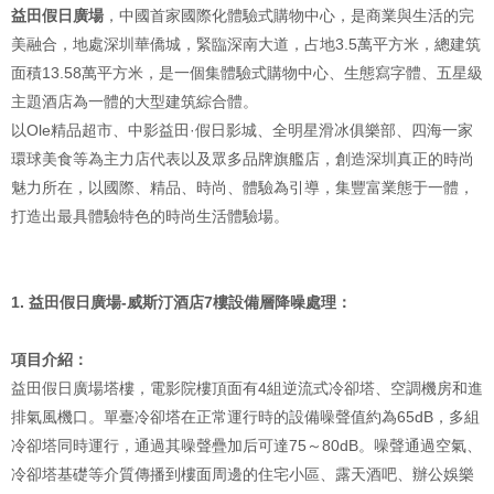
益田假日廣場
，中國首家國際化體驗式購物中心，是商業與生活的完
美融合，地處深圳華僑城，緊臨深南大道，占地3.5萬平方米，總建筑
面積13.58萬平方米，是一個集體驗式購物中心、生態寫字體、五星級
主題酒店為一體的大型建筑綜合體。
以Ole精品超市、中影益田·假日影城、全明星滑冰俱樂部、四海一家
環球美食等為主力店代表以及眾多品牌旗艦店，創造深圳真正的時尚
魅力所在，以國際、精品、時尚、體驗為引導，集豐富業態于一體，
打造出最具體驗特色的時尚生活體驗場。
1. 益田假日廣場-威斯汀酒店7樓設備層降噪處理：
項目介紹：
益田假日廣場塔樓，電影院樓頂面有4組逆流式冷卻塔、空調機房和進
排氣風機口。單臺冷卻塔在正常運行時的設備噪聲值約為65dB，多組
冷卻塔同時運行，通過其噪聲疊加后可達75～80dB。噪聲通過空氣、
冷卻塔基礎等介質傳播到樓面周邊的住宅小區、露天酒吧、辦公娛樂