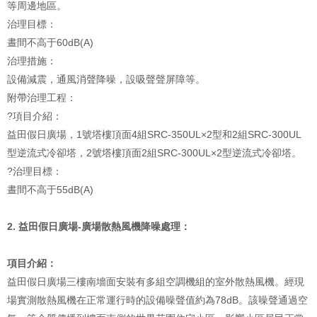
等周邊地區。
治理目標：
晝間不高于60dB(A)
治理措施：
設備減震，通風消聲降噪，設吸聲聲屏障等。
附帶治理工程：
?項目介紹：
益田假日廣場，1號塔樓頂面4組SRC-350UL×2型和2組SRC-300UL
型逆流式冷卻塔，2號塔樓頂面2組SRC-300UL×2型逆流式冷卻塔。
?治理目標：
晝間不高于55dB(A)
2. 益田假日廣場-廣場散熱風機降噪處理：
項目介紹：
益田假日廣場三樓南墻面安裝有多組空調機組的室外散熱風機。經現
場實測散熱風機在正常運行時的設備噪聲值約為78dB。該噪聲通過空